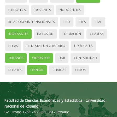
BIBLIOTECA
DOCENTES
NODOCENTES
RELACIONES INTERNACIONALES
I + D
IITEA
IITAE
INGRESANTES
INCLUSIÓN
FORMACIÓN
CHARLAS
BECAS
BIENESTAR UNIVERSITARIO
LEY MICAELA
100 AÑOS
WORKSHOP
UNR
CONTABILIDAD
DEBATES
OPINIÓN
CHARLAS
LIBROS
Facultad de Ciencias Económicas y Estadística - Universidad
Nacional de Rosario
Bv. Oroño 1261 - S2000DSM - Rosario