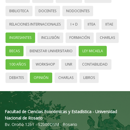
BIBLIOTECA
DOCENTES
NODOCENTES
RELACIONES INTERNACIONALES
I + D
IITEA
IITAE
INGRESANTES
INCLUSIÓN
FORMACIÓN
CHARLAS
BECAS
BIENESTAR UNIVERSITARIO
LEY MICAELA
100 AÑOS
WORKSHOP
UNR
CONTABILIDAD
DEBATES
OPINIÓN
CHARLAS
LIBROS
Facultad de Ciencias Económicas y Estadística - Universidad
Nacional de Rosario
Bv. Oroño 1261 - S2000DSM - Rosario