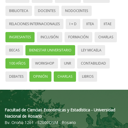
BIBLIOTECA
DOCENTES
NODOCENTES
RELACIONES INTERNACIONALES
I + D
IITEA
IITAE
INGRESANTES
INCLUSIÓN
FORMACIÓN
CHARLAS
BECAS
BIENESTAR UNIVERSITARIO
LEY MICAELA
100 AÑOS
WORKSHOP
UNR
CONTABILIDAD
DEBATES
OPINIÓN
CHARLAS
LIBROS
Facultad de Ciencias Económicas y Estadística - Universidad
Nacional de Rosario
Bv. Oroño 1261 - S2000DSM - Rosario