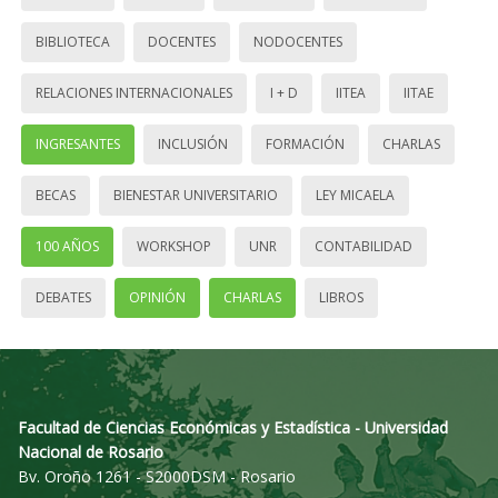
BIBLIOTECA
DOCENTES
NODOCENTES
RELACIONES INTERNACIONALES
I + D
IITEA
IITAE
INGRESANTES
INCLUSIÓN
FORMACIÓN
CHARLAS
BECAS
BIENESTAR UNIVERSITARIO
LEY MICAELA
100 AÑOS
WORKSHOP
UNR
CONTABILIDAD
DEBATES
OPINIÓN
CHARLAS
LIBROS
Facultad de Ciencias Económicas y Estadística - Universidad
Nacional de Rosario
Bv. Oroño 1261 - S2000DSM - Rosario