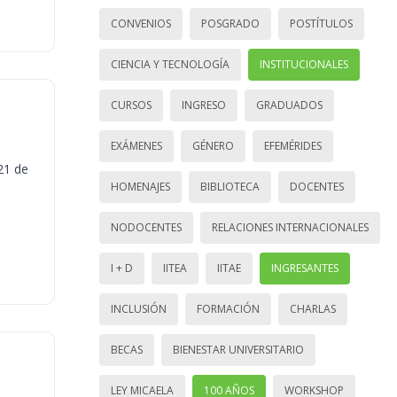
CONVENIOS
POSGRADO
POSTÍTULOS
CIENCIA Y TECNOLOGÍA
INSTITUCIONALES
CURSOS
INGRESO
GRADUADOS
EXÁMENES
GÉNERO
EFEMÉRIDES
21 de
HOMENAJES
BIBLIOTECA
DOCENTES
NODOCENTES
RELACIONES INTERNACIONALES
I + D
IITEA
IITAE
INGRESANTES
INCLUSIÓN
FORMACIÓN
CHARLAS
BECAS
BIENESTAR UNIVERSITARIO
LEY MICAELA
100 AÑOS
WORKSHOP