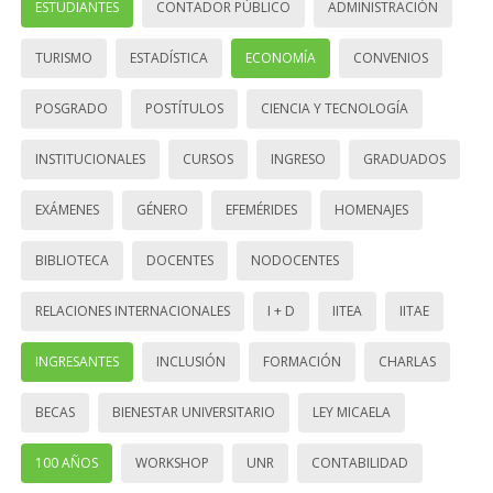
ESTUDIANTES
CONTADOR PÚBLICO
ADMINISTRACIÓN
TURISMO
ESTADÍSTICA
ECONOMÍA
CONVENIOS
POSGRADO
POSTÍTULOS
CIENCIA Y TECNOLOGÍA
INSTITUCIONALES
CURSOS
INGRESO
GRADUADOS
EXÁMENES
GÉNERO
EFEMÉRIDES
HOMENAJES
BIBLIOTECA
DOCENTES
NODOCENTES
RELACIONES INTERNACIONALES
I + D
IITEA
IITAE
INGRESANTES
INCLUSIÓN
FORMACIÓN
CHARLAS
BECAS
BIENESTAR UNIVERSITARIO
LEY MICAELA
100 AÑOS
WORKSHOP
UNR
CONTABILIDAD