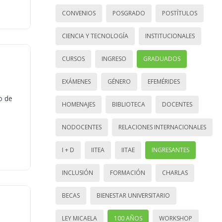
CONVENIOS
POSGRADO
POSTÍTULOS
CIENCIA Y TECNOLOGÍA
INSTITUCIONALES
CURSOS
INGRESO
GRADUADOS
EXÁMENES
GÉNERO
EFEMÉRIDES
o de
HOMENAJES
BIBLIOTECA
DOCENTES
NODOCENTES
RELACIONES INTERNACIONALES
I + D
IITEA
IITAE
INGRESANTES
INCLUSIÓN
FORMACIÓN
CHARLAS
BECAS
BIENESTAR UNIVERSITARIO
LEY MICAELA
100 AÑOS
WORKSHOP