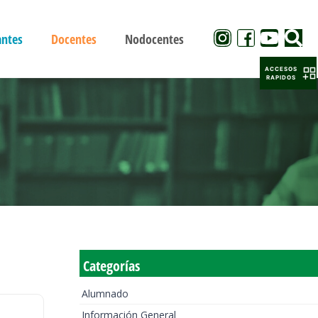
antes
Docentes
Nodocentes
ACCESOS
RAPIDOS
Categorías
Alumnado
Información General