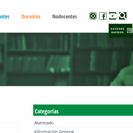
antes
Docentes
Nodocentes
ACCESOS
RAPIDOS
Categorías
Alumnado
Información General