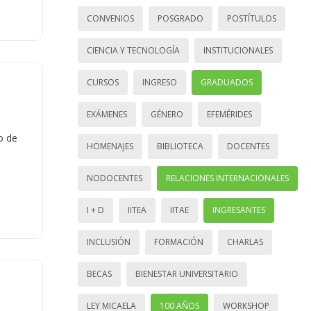
CONVENIOS
POSGRADO
POSTÍTULOS
CIENCIA Y TECNOLOGÍA
INSTITUCIONALES
CURSOS
INGRESO
GRADUADOS
EXÁMENES
GÉNERO
EFEMÉRIDES
o de
HOMENAJES
BIBLIOTECA
DOCENTES
NODOCENTES
RELACIONES INTERNACIONALES
I + D
IITEA
IITAE
INGRESANTES
INCLUSIÓN
FORMACIÓN
CHARLAS
BECAS
BIENESTAR UNIVERSITARIO
LEY MICAELA
100 AÑOS
WORKSHOP