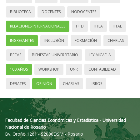
BIBLIOTECA
DOCENTES
NODOCENTES
RELACIONES INTERNACIONALES
I + D
IITEA
IITAE
INGRESANTES
INCLUSIÓN
FORMACIÓN
CHARLAS
BECAS
BIENESTAR UNIVERSITARIO
LEY MICAELA
100 AÑOS
WORKSHOP
UNR
CONTABILIDAD
DEBATES
OPINIÓN
CHARLAS
LIBROS
Facultad de Ciencias Económicas y Estadística - Universidad
Nacional de Rosario
Bv. Oroño 1261 - S2000DSM - Rosario