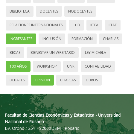
BIBLIOTECA
DOCENTES
NODOCENTES
RELACIONES INTERNACIONALES
I + D
IITEA
IITAE
INGRESANTES
INCLUSIÓN
FORMACIÓN
CHARLAS
BECAS
BIENESTAR UNIVERSITARIO
LEY MICAELA
100 AÑOS
WORKSHOP
UNR
CONTABILIDAD
DEBATES
OPINIÓN
CHARLAS
LIBROS
Facultad de Ciencias Económicas y Estadística - Universidad
Nacional de Rosario
Bv. Oroño 1261 - S2000DSM - Rosario