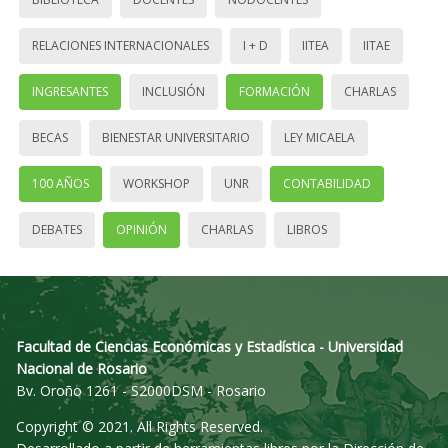
RELACIONES INTERNACIONALES
I + D
IITEA
IITAE
INGRESANTES
INCLUSIÓN
FORMACIÓN
CHARLAS
BECAS
BIENESTAR UNIVERSITARIO
LEY MICAELA
100 AÑOS
WORKSHOP
UNR
CONTABILIDAD
DEBATES
OPINIÓN
CHARLAS
LIBROS
Facultad de Ciencias Económicas y Estadística - Universidad
Nacional de Rosario
Bv. Oroño 1261 - S2000DSM - Rosario
Copyright © 2021. All Rights Reserved.