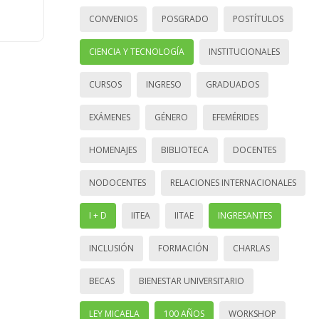
CONVENIOS
POSGRADO
POSTÍTULOS
CIENCIA Y TECNOLOGÍA
INSTITUCIONALES
CURSOS
INGRESO
GRADUADOS
EXÁMENES
GÉNERO
EFEMÉRIDES
HOMENAJES
BIBLIOTECA
DOCENTES
NODOCENTES
RELACIONES INTERNACIONALES
I + D
IITEA
IITAE
INGRESANTES
INCLUSIÓN
FORMACIÓN
CHARLAS
BECAS
BIENESTAR UNIVERSITARIO
LEY MICAELA
100 AÑOS
WORKSHOP