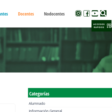
antes
Docentes
Nodocentes
ACCESOS
RAPIDOS
Categorías
Alumnado
Información General