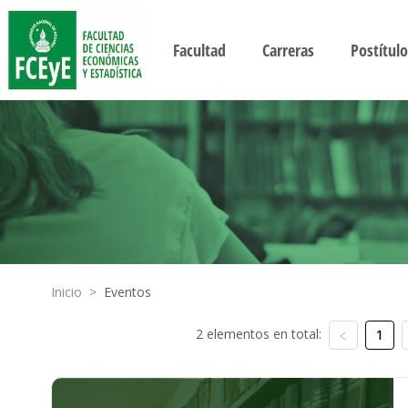
Facultad
Carreras
Postítulo
Inicio
>
Eventos
2 elementos en total:
1