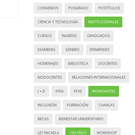
CONVENIOS
POSGRADO
POSTÍTULOS
CIENCIA Y TECNOLOGÍA
INSTITUCIONALES
CURSOS
INGRESO
GRADUADOS
EXÁMENES
GÉNERO
EFEMÉRIDES
HOMENAJES
BIBLIOTECA
DOCENTES
NODOCENTES
RELACIONES INTERNACIONALES
I + D
IITEA
IITAE
INGRESANTES
INCLUSIÓN
FORMACIÓN
CHARLAS
BECAS
BIENESTAR UNIVERSITARIO
LEY MICAELA
100 AÑOS
WORKSHOP