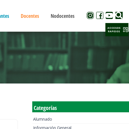
antes
Docentes
Nodocentes
ACCESOS
RAPIDOS
Categorías
Alumnado
Información General