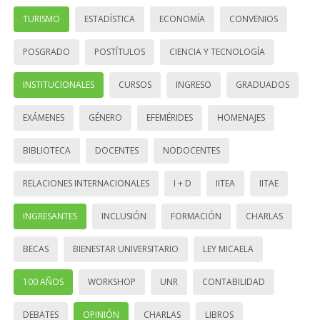
TURISMO
ESTADÍSTICA
ECONOMÍA
CONVENIOS
POSGRADO
POSTÍTULOS
CIENCIA Y TECNOLOGÍA
INSTITUCIONALES
CURSOS
INGRESO
GRADUADOS
EXÁMENES
GÉNERO
EFEMÉRIDES
HOMENAJES
BIBLIOTECA
DOCENTES
NODOCENTES
RELACIONES INTERNACIONALES
I + D
IITEA
IITAE
INGRESANTES
INCLUSIÓN
FORMACIÓN
CHARLAS
BECAS
BIENESTAR UNIVERSITARIO
LEY MICAELA
100 AÑOS
WORKSHOP
UNR
CONTABILIDAD
DEBATES
OPINIÓN
CHARLAS
LIBROS