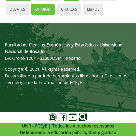
DEBATES
OPINIÓN
CHARLAS
LIBROS
Facultad de Ciencias Económicas y Estadística - Universidad
Nacional de Rosario
Bv. Oroño 1261 - S2000DSM - Rosario
Copyright © 2021. All Rights Reserved.
Desarrollado a partir de herramientas libres por la Dirección de
Tecnología de la Información de FCEyE
UNR - FCEyE | Todos los derechos reservados
Defendiendo la educación pública, libre y gratuita