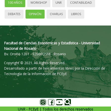
100 AÑOS
WORKSHOP
UNR
CONTABILIDAD
DEBATES
OPINIÓN
CHARLAS
LIBROS
Facultad de Ciencias Económicas y Estadística - Universidad
Nacional de Rosario
Bv. Oroño 1261 - S2000DSM - Rosario
Copyright © 2021. All Rights Reserved.
Desarrollado a partir de herramientas libres por la Dirección de
Tecnología de la Información de FCEyE
UNR - FCEyE | Todos los derechos reservados