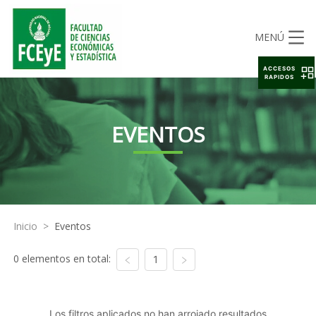
MENÚ
ACCESOS
RAPIDOS
EVENTOS
Inicio
>
Eventos
0 elementos en total:
1
Los filtros aplicados no han arrojado resultados