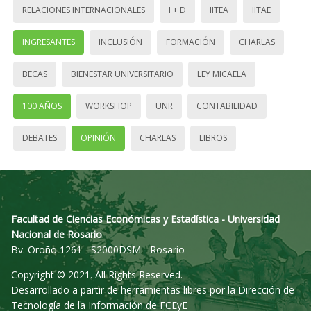
RELACIONES INTERNACIONALES
I + D
IITEA
IITAE
INGRESANTES
INCLUSIÓN
FORMACIÓN
CHARLAS
BECAS
BIENESTAR UNIVERSITARIO
LEY MICAELA
100 AÑOS
WORKSHOP
UNR
CONTABILIDAD
DEBATES
OPINIÓN
CHARLAS
LIBROS
Facultad de Ciencias Económicas y Estadística - Universidad
Nacional de Rosario
Bv. Oroño 1261 - S2000DSM - Rosario
Copyright © 2021. All Rights Reserved.
Desarrollado a partir de herramientas libres por la Dirección de
Tecnología de la Información de FCEyE