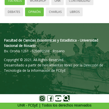
100 AÑOS
WORKSHOP
UNR
CONTABILIDAD
DEBATES
OPINIÓN
CHARLAS
LIBROS
Facultad de Ciencias Económicas y Estadística - Universidad
Nacional de Rosario
Bv. Oroño 1261 - S2000DSM - Rosario
Copyright © 2021. All Rights Reserved.
Desarrollado a partir de herramientas libres por la Dirección de
Tecnología de la Información de FCEyE
UNR - FCEyE | Todos los derechos reservados