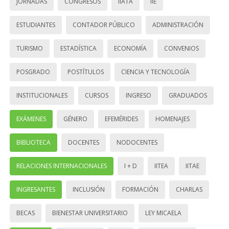
JORNADAS
CONGRESOS
IIATA
IIE
ESTUDIANTES
CONTADOR PÚBLICO
ADMINISTRACIÓN
TURISMO
ESTADÍSTICA
ECONOMÍA
CONVENIOS
POSGRADO
POSTÍTULOS
CIENCIA Y TECNOLOGÍA
INSTITUCIONALES
CURSOS
INGRESO
GRADUADOS
EXÁMENES
GÉNERO
EFEMÉRIDES
HOMENAJES
BIBLIOTECA
DOCENTES
NODOCENTES
RELACIONES INTERNACIONALES
I + D
IITEA
IITAE
INGRESANTES
INCLUSIÓN
FORMACIÓN
CHARLAS
BECAS
BIENESTAR UNIVERSITARIO
LEY MICAELA