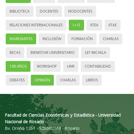
BIBLIOTECA
DOCENTES
NODOCENTES
RELACIONES INTERNACIONALES
I + D
IITEA
IITAE
INGRESANTES
INCLUSIÓN
FORMACIÓN
CHARLAS
BECAS
BIENESTAR UNIVERSITARIO
LEY MICAELA
100 AÑOS
WORKSHOP
UNR
CONTABILIDAD
DEBATES
OPINIÓN
CHARLAS
LIBROS
Facultad de Ciencias Económicas y Estadística - Universidad
Nacional de Rosario
Bv. Oroño 1261 - S2000DSM - Rosario