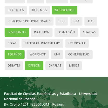
BIBLIOTECA
DOCENTES
NODOCENTES
RELACIONES INTERNACIONALES
I + D
IITEA
IITAE
INGRESANTES
INCLUSIÓN
FORMACIÓN
CHARLAS
BECAS
BIENESTAR UNIVERSITARIO
LEY MICAELA
100 AÑOS
WORKSHOP
UNR
CONTABILIDAD
DEBATES
OPINIÓN
CHARLAS
LIBROS
Facultad de Ciencias Económicas y Estadística - Universidad
Nacional de Rosario
Bv. Oroño 1261 - S2000DSM - Rosario