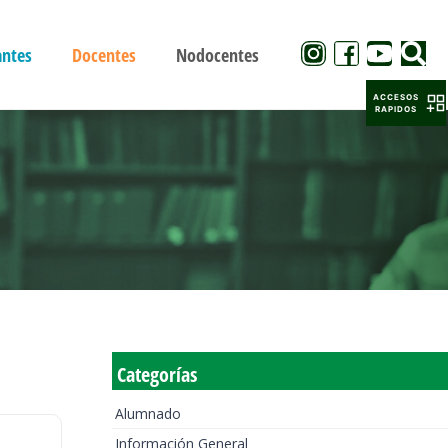
antes
Docentes
Nodocentes
ACCESOS
RAPIDOS
Categorías
Alumnado
Información General