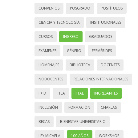
CONVENIOS
POSGRADO
POSTÍTULOS
CIENCIA Y TECNOLOGÍA
INSTITUCIONALES
CURSOS
INGRESO
GRADUADOS
EXÁMENES
GÉNERO
EFEMÉRIDES
HOMENAJES
BIBLIOTECA
DOCENTES
NODOCENTES
RELACIONES INTERNACIONALES
I + D
IITEA
IITAE
INGRESANTES
INCLUSIÓN
FORMACIÓN
CHARLAS
BECAS
BIENESTAR UNIVERSITARIO
LEY MICAELA
100 AÑOS
WORKSHOP