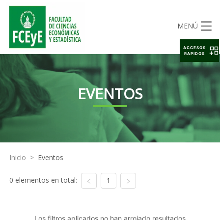
MENÚ
ACCESOS
RAPIDOS
EVENTOS
Inicio
>
Eventos
0 elementos en total:
1
Los filtros aplicados no han arrojado resultados