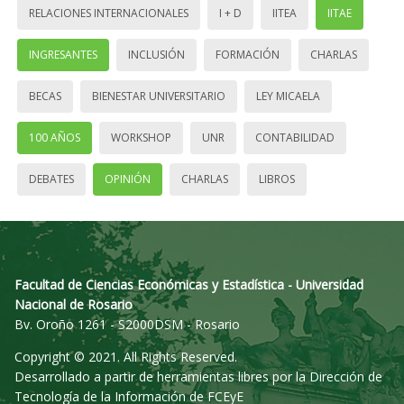
RELACIONES INTERNACIONALES
I + D
IITEA
IITAE
INGRESANTES
INCLUSIÓN
FORMACIÓN
CHARLAS
BECAS
BIENESTAR UNIVERSITARIO
LEY MICAELA
100 AÑOS
WORKSHOP
UNR
CONTABILIDAD
DEBATES
OPINIÓN
CHARLAS
LIBROS
Facultad de Ciencias Económicas y Estadística - Universidad
Nacional de Rosario
Bv. Oroño 1261 - S2000DSM - Rosario
Copyright © 2021. All Rights Reserved.
Desarrollado a partir de herramientas libres por la Dirección de
Tecnología de la Información de FCEyE