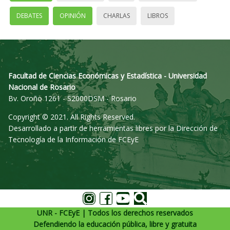
DEBATES
OPINIÓN
CHARLAS
LIBROS
Facultad de Ciencias Económicas y Estadística - Universidad
Nacional de Rosario
Bv. Oroño 1261 - S2000DSM - Rosario
Copyright © 2021. All Rights Reserved.
Desarrollado a partir de herramientas libres por la Dirección de
Tecnología de la Información de FCEyE
UNR - FCEyE | Todos los derechos reservados
Defendiendo la educación pública, libre y gratuita