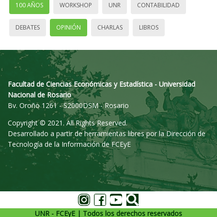
100 AÑOS
WORKSHOP
UNR
CONTABILIDAD
DEBATES
OPINIÓN
CHARLAS
LIBROS
Facultad de Ciencias Económicas y Estadística - Universidad
Nacional de Rosario
Bv. Oroño 1261 - S2000DSM - Rosario
Copyright © 2021. All Rights Reserved.
Desarrollado a partir de herramientas libres por la Dirección de
Tecnología de la Información de FCEyE
UNR - FCEyE | Todos los derechos reservados