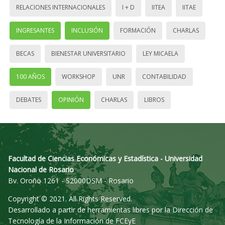
RELACIONES INTERNACIONALES
I + D
IITEA
IITAE
INGRESANTES
INCLUSIÓN
FORMACIÓN
CHARLAS
BECAS
BIENESTAR UNIVERSITARIO
LEY MICAELA
100 AÑOS
WORKSHOP
UNR
CONTABILIDAD
DEBATES
OPINIÓN
CHARLAS
LIBROS
Facultad de Ciencias Económicas y Estadística - Universidad
Nacional de Rosario
Bv. Oroño 1261 - S2000DSM - Rosario
Copyright © 2021. All Rights Reserved.
Desarrollado a partir de herramientas libres por la Dirección de
Tecnología de la Información de FCEyE