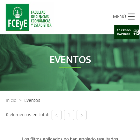
MENÚ
ACCESOS
RAPIDOS
EVENTOS
Inicio
>
Eventos
0 elementos en total:
1
Los filtros aplicados no han arrojado resultados