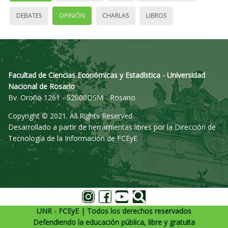
DEBATES
OPINIÓN
CHARLAS
LIBROS
Facultad de Ciencias Económicas y Estadística - Universidad
Nacional de Rosario
Bv. Oroño 1261 - S2000DSM - Rosario
Copyright © 2021. All Rights Reserved.
Desarrollado a partir de herramientas libres por la Dirección de
Tecnología de la Información de FCEyE
UNR - FCEyE | Todos los derechos reservados
Defendiendo la educación pública, libre y gratuita