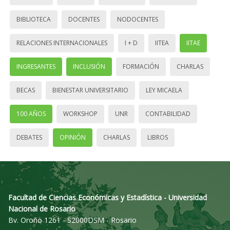
BIBLIOTECA
DOCENTES
NODOCENTES
RELACIONES INTERNACIONALES
I + D
IITEA
IITAE
INGRESANTES
INCLUSIÓN
FORMACIÓN
CHARLAS
BECAS
BIENESTAR UNIVERSITARIO
LEY MICAELA
100 AÑOS
WORKSHOP
UNR
CONTABILIDAD
DEBATES
OPINIÓN
CHARLAS
LIBROS
Facultad de Ciencias Económicas y Estadística - Universidad
Nacional de Rosario
Bv. Oroño 1261 - S2000DSM - Rosario