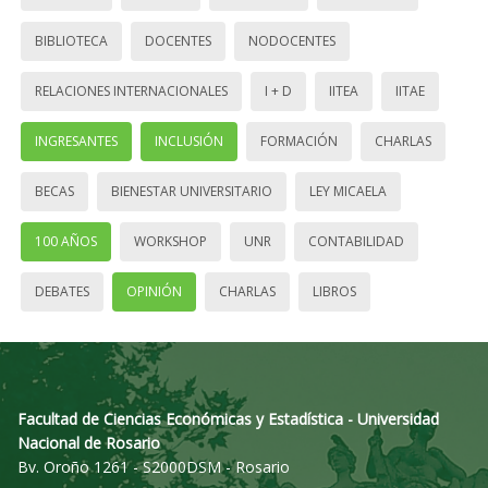
BIBLIOTECA
DOCENTES
NODOCENTES
RELACIONES INTERNACIONALES
I + D
IITEA
IITAE
INGRESANTES
INCLUSIÓN
FORMACIÓN
CHARLAS
BECAS
BIENESTAR UNIVERSITARIO
LEY MICAELA
100 AÑOS
WORKSHOP
UNR
CONTABILIDAD
DEBATES
OPINIÓN
CHARLAS
LIBROS
Facultad de Ciencias Económicas y Estadística - Universidad
Nacional de Rosario
Bv. Oroño 1261 - S2000DSM - Rosario