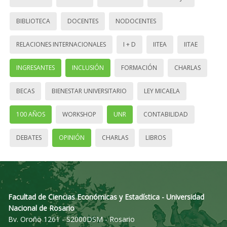
BIBLIOTECA
DOCENTES
NODOCENTES
RELACIONES INTERNACIONALES
I + D
IITEA
IITAE
INGRESANTES
INCLUSIÓN
FORMACIÓN
CHARLAS
BECAS
BIENESTAR UNIVERSITARIO
LEY MICAELA
100 AÑOS
WORKSHOP
UNR
CONTABILIDAD
DEBATES
OPINIÓN
CHARLAS
LIBROS
Facultad de Ciencias Económicas y Estadística - Universidad
Nacional de Rosario
Bv. Oroño 1261 - S2000DSM - Rosario