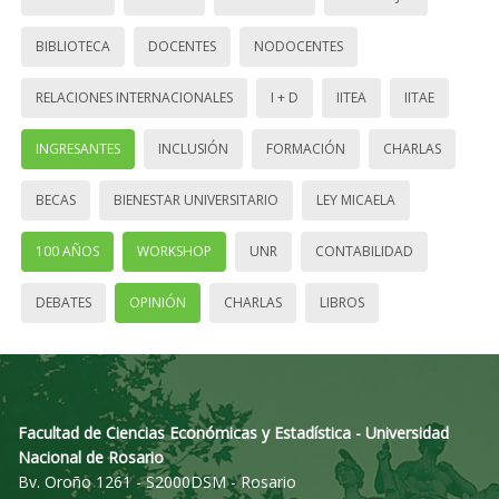
BIBLIOTECA
DOCENTES
NODOCENTES
RELACIONES INTERNACIONALES
I + D
IITEA
IITAE
INGRESANTES
INCLUSIÓN
FORMACIÓN
CHARLAS
BECAS
BIENESTAR UNIVERSITARIO
LEY MICAELA
100 AÑOS
WORKSHOP
UNR
CONTABILIDAD
DEBATES
OPINIÓN
CHARLAS
LIBROS
Facultad de Ciencias Económicas y Estadística - Universidad
Nacional de Rosario
Bv. Oroño 1261 - S2000DSM - Rosario