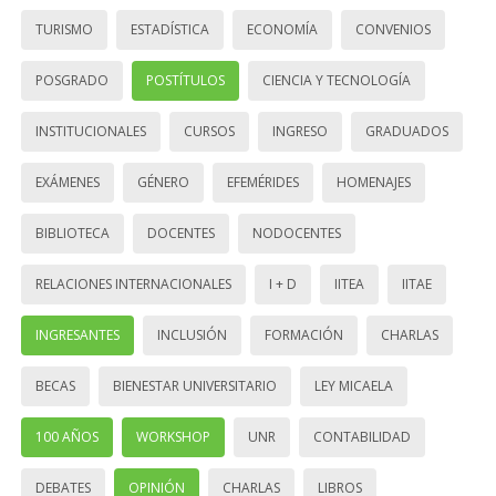
TURISMO
ESTADÍSTICA
ECONOMÍA
CONVENIOS
POSGRADO
POSTÍTULOS
CIENCIA Y TECNOLOGÍA
INSTITUCIONALES
CURSOS
INGRESO
GRADUADOS
EXÁMENES
GÉNERO
EFEMÉRIDES
HOMENAJES
BIBLIOTECA
DOCENTES
NODOCENTES
RELACIONES INTERNACIONALES
I + D
IITEA
IITAE
INGRESANTES
INCLUSIÓN
FORMACIÓN
CHARLAS
BECAS
BIENESTAR UNIVERSITARIO
LEY MICAELA
100 AÑOS
WORKSHOP
UNR
CONTABILIDAD
DEBATES
OPINIÓN
CHARLAS
LIBROS