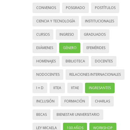
CONVENIOS
POSGRADO
POSTÍTULOS
CIENCIA Y TECNOLOGÍA
INSTITUCIONALES
CURSOS
INGRESO
GRADUADOS
EXÁMENES
GÉNERO
EFEMÉRIDES
HOMENAJES
BIBLIOTECA
DOCENTES
NODOCENTES
RELACIONES INTERNACIONALES
I + D
IITEA
IITAE
INGRESANTES
INCLUSIÓN
FORMACIÓN
CHARLAS
BECAS
BIENESTAR UNIVERSITARIO
LEY MICAELA
100 AÑOS
WORKSHOP