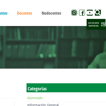
antes
Docentes
Nodocentes
ACCESOS
RAPIDOS
Categorías
Alumnado
Información General