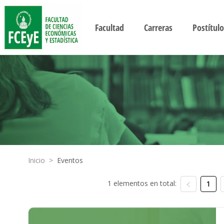
Facultad
Carreras
Postítulo
Inicio
>
Eventos
1 elementos en total:
1