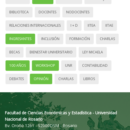
BIBLIOTECA
DOCENTES
NODOCENTES
RELACIONES INTERNACIONALES
I + D
IITEA
IITAE
INGRESANTES
INCLUSIÓN
FORMACIÓN
CHARLAS
BECAS
BIENESTAR UNIVERSITARIO
LEY MICAELA
100 AÑOS
WORKSHOP
UNR
CONTABILIDAD
DEBATES
OPINIÓN
CHARLAS
LIBROS
Facultad de Ciencias Económicas y Estadística - Universidad
Nacional de Rosario
Bv. Oroño 1261 - S2000DSM - Rosario