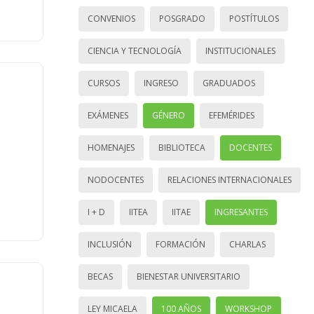
CONVENIOS
POSGRADO
POSTÍTULOS
CIENCIA Y TECNOLOGÍA
INSTITUCIONALES
CURSOS
INGRESO
GRADUADOS
EXÁMENES
GÉNERO
EFEMÉRIDES
HOMENAJES
BIBLIOTECA
DOCENTES
NODOCENTES
RELACIONES INTERNACIONALES
I + D
IITEA
IITAE
INGRESANTES
INCLUSIÓN
FORMACIÓN
CHARLAS
BECAS
BIENESTAR UNIVERSITARIO
LEY MICAELA
100 AÑOS
WORKSHOP