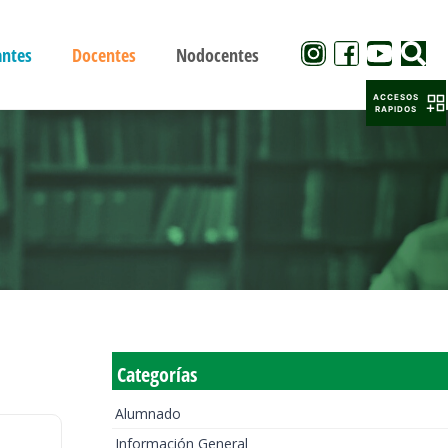
antes
Docentes
Nodocentes
ACCESOS
RAPIDOS
Categorías
Alumnado
Información General