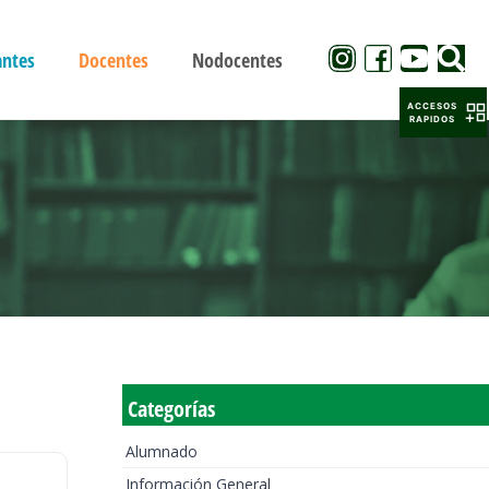
antes
Docentes
Nodocentes
ACCESOS
RAPIDOS
Categorías
Alumnado
Información General