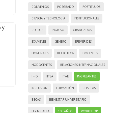
CONVENIOS
POSGRADO
POSTÍTULOS
CIENCIA Y TECNOLOGÍA
INSTITUCIONALES
 y
CURSOS
INGRESO
GRADUADOS
EXÁMENES
GÉNERO
EFEMÉRIDES
HOMENAJES
BIBLIOTECA
DOCENTES
NODOCENTES
RELACIONES INTERNACIONALES
I + D
IITEA
IITAE
INGRESANTES
INCLUSIÓN
FORMACIÓN
CHARLAS
BECAS
BIENESTAR UNIVERSITARIO
LEY MICAELA
100 AÑOS
WORKSHOP