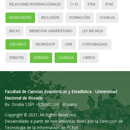
RELACIONES INTERNACIONALES
I + D
IITEA
IITAE
INGRESANTES
INCLUSIÓN
FORMACIÓN
CHARLAS
BECAS
BIENESTAR UNIVERSITARIO
LEY MICAELA
100 AÑOS
WORKSHOP
UNR
CONTABILIDAD
DEBATES
OPINIÓN
CHARLAS
LIBROS
Facultad de Ciencias Económicas y Estadística - Universidad
Nacional de Rosario
Bv. Oroño 1261 - S2000DSM - Rosario
Copyright © 2021. All Rights Reserved.
Desarrollado a partir de herramientas libres por la Dirección de
Tecnología de la Información de FCEyE