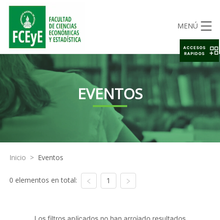
MENÚ
ACCESOS
RAPIDOS
EVENTOS
Inicio
>
Eventos
0 elementos en total:
1
Los filtros aplicados no han arrojado resultados