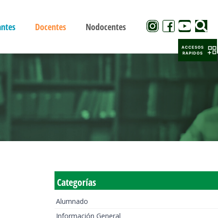
antes
Docentes
Nodocentes
ACCESOS
RAPIDOS
Categorías
Alumnado
Información General