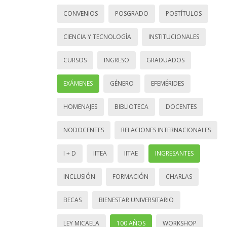
CONVENIOS
POSGRADO
POSTÍTULOS
CIENCIA Y TECNOLOGÍA
INSTITUCIONALES
CURSOS
INGRESO
GRADUADOS
EXÁMENES
GÉNERO
EFEMÉRIDES
HOMENAJES
BIBLIOTECA
DOCENTES
NODOCENTES
RELACIONES INTERNACIONALES
I + D
IITEA
IITAE
INGRESANTES
INCLUSIÓN
FORMACIÓN
CHARLAS
BECAS
BIENESTAR UNIVERSITARIO
LEY MICAELA
100 AÑOS
WORKSHOP