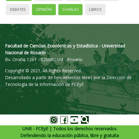
DEBATES
OPINIÓN
CHARLAS
LIBROS
Facultad de Ciencias Económicas y Estadística - Universidad
Nacional de Rosario
Bv. Oroño 1261 - S2000DSM - Rosario
Copyright © 2021. All Rights Reserved.
Desarrollado a partir de herramientas libres por la Dirección de
Tecnología de la Información de FCEyE
UNR - FCEyE | Todos los derechos reservados
Defendiendo la educación pública, libre y gratuita