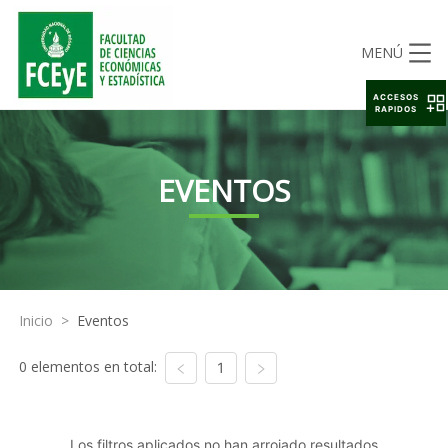
MENÚ
ACCESOS
RAPIDOS
EVENTOS
Inicio
>
Eventos
0 elementos en total:
1
Los filtros aplicados no han arrojado resultados