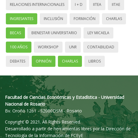
RELACIONES INTERNACIONALES
I + D
IITEA
IITAE
INGRESANTES
INCLUSIÓN
FORMACIÓN
CHARLAS
BECAS
BIENESTAR UNIVERSITARIO
LEY MICAELA
100 AÑOS
WORKSHOP
UNR
CONTABILIDAD
DEBATES
OPINIÓN
CHARLAS
LIBROS
Facultad de Ciencias Económicas y Estadística - Universidad
Nacional de Rosario
Bv. Oroño 1261 - S2000DSM - Rosario
Copyright © 2021. All Rights Reserved.
Desarrollado a partir de herramientas libres por la Dirección de
Tecnología de la Información de FCEyE