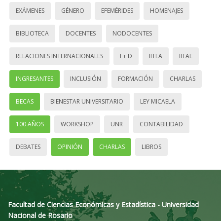
EXÁMENES
GÉNERO
EFEMÉRIDES
HOMENAJES
BIBLIOTECA
DOCENTES
NODOCENTES
RELACIONES INTERNACIONALES
I + D
IITEA
IITAE
INGRESANTES
INCLUSIÓN
FORMACIÓN
CHARLAS
BECAS
BIENESTAR UNIVERSITARIO
LEY MICAELA
100 AÑOS
WORKSHOP
UNR
CONTABILIDAD
DEBATES
OPINIÓN
CHARLAS
LIBROS
Facultad de Ciencias Económicas y Estadística - Universidad
Nacional de Rosario