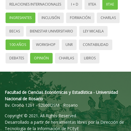
RELACIONES INTERNACIONALES
I + D
IITEA
IITAE
INGRESANTES
INCLUSIÓN
FORMACIÓN
CHARLAS
BECAS
BIENESTAR UNIVERSITARIO
LEY MICAELA
100 AÑOS
WORKSHOP
UNR
CONTABILIDAD
DEBATES
OPINIÓN
CHARLAS
LIBROS
Facultad de Ciencias Económicas y Estadística - Universidad
Nacional de Rosario
Bv. Oroño 1261 - S2000DSM - Rosario
Copyright © 2021. All Rights Reserved.
Desarrollado a partir de herramientas libres por la Dirección de
Tecnología de la Información de FCEyE