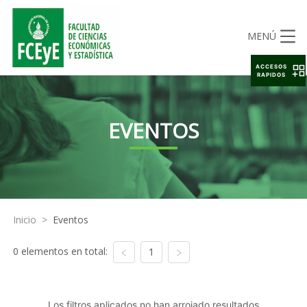
MENÚ
ACCESOS
RAPIDOS
EVENTOS
Inicio
>
Eventos
0 elementos en total:
1
Los filtros aplicados no han arrojado resultados