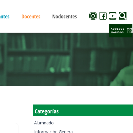
antes
Docentes
Nodocentes
ACCESOS
RAPIDOS
Categorías
Alumnado
Información General