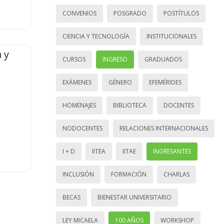
CONVENIOS
POSGRADO
POSTÍTULOS
CIENCIA Y TECNOLOGÍA
INSTITUCIONALES
 y
CURSOS
INGRESO
GRADUADOS
EXÁMENES
GÉNERO
EFEMÉRIDES
HOMENAJES
BIBLIOTECA
DOCENTES
NODOCENTES
RELACIONES INTERNACIONALES
I + D
IITEA
IITAE
INGRESANTES
INCLUSIÓN
FORMACIÓN
CHARLAS
BECAS
BIENESTAR UNIVERSITARIO
LEY MICAELA
100 AÑOS
WORKSHOP