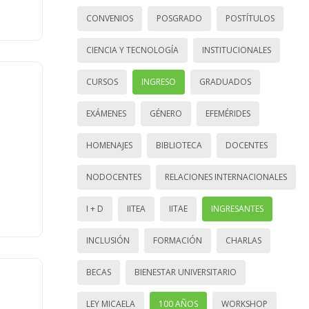
CONVENIOS
POSGRADO
POSTÍTULOS
CIENCIA Y TECNOLOGÍA
INSTITUCIONALES
CURSOS
INGRESO
GRADUADOS
EXÁMENES
GÉNERO
EFEMÉRIDES
HOMENAJES
BIBLIOTECA
DOCENTES
NODOCENTES
RELACIONES INTERNACIONALES
I + D
IITEA
IITAE
INGRESANTES
INCLUSIÓN
FORMACIÓN
CHARLAS
BECAS
BIENESTAR UNIVERSITARIO
LEY MICAELA
100 AÑOS
WORKSHOP