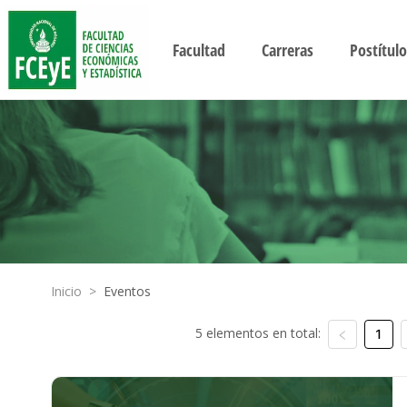
Facultad
Carreras
Postítulo
Inicio
>
Eventos
5 elementos en total:
1