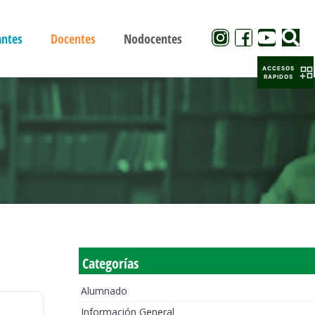
antes
Docentes
Nodocentes
ACCESOS
RAPIDOS
Categorías
Alumnado
Información General