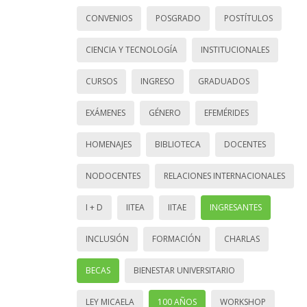
CONVENIOS
POSGRADO
POSTÍTULOS
CIENCIA Y TECNOLOGÍA
INSTITUCIONALES
CURSOS
INGRESO
GRADUADOS
EXÁMENES
GÉNERO
EFEMÉRIDES
HOMENAJES
BIBLIOTECA
DOCENTES
NODOCENTES
RELACIONES INTERNACIONALES
I + D
IITEA
IITAE
INGRESANTES
INCLUSIÓN
FORMACIÓN
CHARLAS
BECAS
BIENESTAR UNIVERSITARIO
LEY MICAELA
100 AÑOS
WORKSHOP