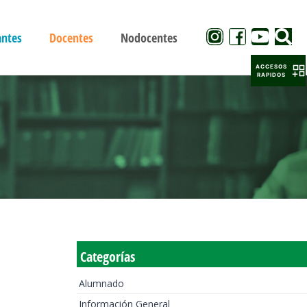
antes
Docentes
Nodocentes
ACCESOS
RAPIDOS
Categorías
Alumnado
Información General