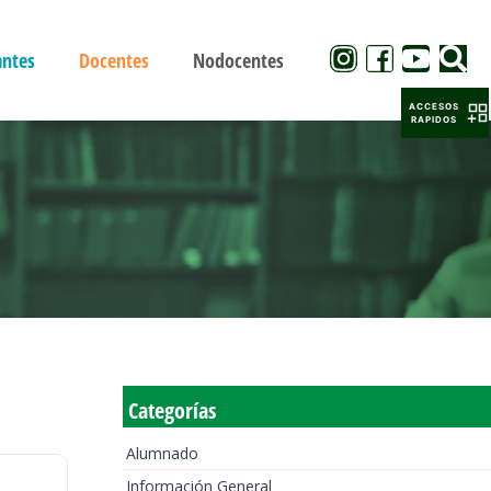
antes
Docentes
Nodocentes
ACCESOS
RAPIDOS
Categorías
Alumnado
Información General