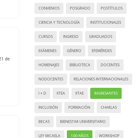
CONVENIOS
POSGRADO
POSTÍTULOS
CIENCIA Y TECNOLOGÍA
INSTITUCIONALES
CURSOS
INGRESO
GRADUADOS
EXÁMENES
GÉNERO
EFEMÉRIDES
21 de
HOMENAJES
BIBLIOTECA
DOCENTES
NODOCENTES
RELACIONES INTERNACIONALES
I + D
IITEA
IITAE
INGRESANTES
INCLUSIÓN
FORMACIÓN
CHARLAS
BECAS
BIENESTAR UNIVERSITARIO
LEY MICAELA
100 AÑOS
WORKSHOP