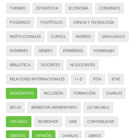
TURISMO
ESTADÍSTICA
ECONOMÍA
CONVENIOS
POSGRADO
POSTÍTULOS
CIENCIA Y TECNOLOGÍA
INSTITUCIONALES
CURSOS
INGRESO
GRADUADOS
EXÁMENES
GÉNERO
EFEMÉRIDES
HOMENAJES
BIBLIOTECA
DOCENTES
NODOCENTES
RELACIONES INTERNACIONALES
I + D
IITEA
IITAE
INGRESANTES
INCLUSIÓN
FORMACIÓN
CHARLAS
BECAS
BIENESTAR UNIVERSITARIO
LEY MICAELA
100 AÑOS
WORKSHOP
UNR
CONTABILIDAD
DEBATES
OPINIÓN
CHARLAS
LIBROS