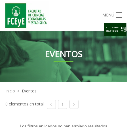
MENÚ
ACCESOS
RAPIDOS
EVENTOS
Inicio
>
Eventos
0 elementos en total:
1
Los filtros aplicados no han arrojado resultados