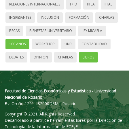
RELACIONES INTERNACIONALES
I + D
IITEA
IITAE
INGRESANTES
INCLUSIÓN
FORMACIÓN
CHARLAS
BECAS
BIENESTAR UNIVERSITARIO
LEY MICAELA
100 AÑOS
WORKSHOP
UNR
CONTABILIDAD
DEBATES
OPINIÓN
CHARLAS
LIBROS
Facultad de Ciencias Económicas y Estadística - Universidad
Nacional de Rosario
Bv. Oroño 1261 - S2000DSM - Rosario
Copyright © 2021. All Rights Reserved.
Desarrollado a partir de herramientas libres por la Dirección de
Tecnología de la Información de FCEyE