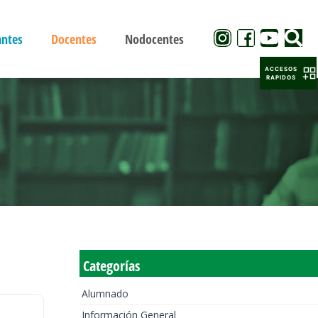
antes
Docentes
Nodocentes
ACCESOS
RAPIDOS
Categorías
Alumnado
Información General