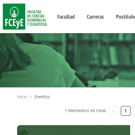
Facultad
Carreras
Postítulo
Inicio
>
Eventos
1 elementos en total:
1