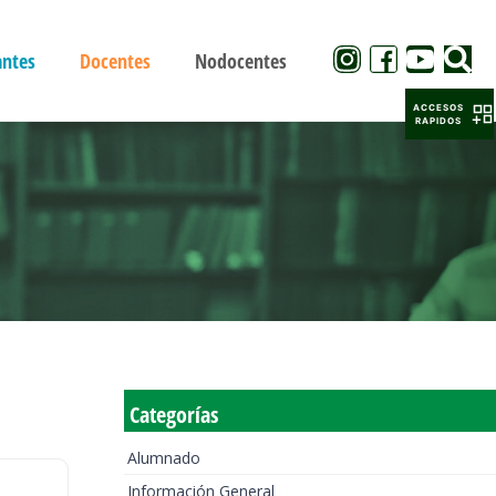
antes
Docentes
Nodocentes
ACCESOS
RAPIDOS
Categorías
Alumnado
Información General