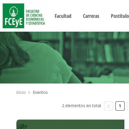
Facultad
Carreras
Postítulo
Inicio
>
Eventos
2 elementos en total:
1